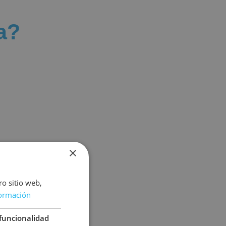
a?
×
ro sitio web,
ormación
funcionalidad