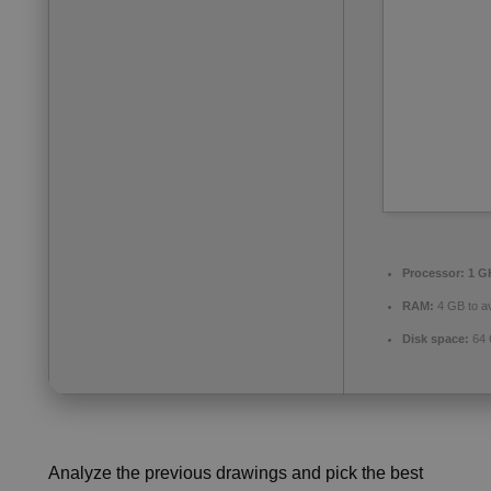
Processor:
1 GH
RAM:
4 GB to av
Disk space:
64 
Analyze the previous drawings and pick the best